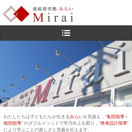
わたしたちは子どもたちが生きる
みらい
を見据え，
“
集団指導
＋
個別指導
“
のダブルメソッドで学力向上を図り，
“
将来設計指導
”
により学ぶことの楽しさと意義を伝えます。