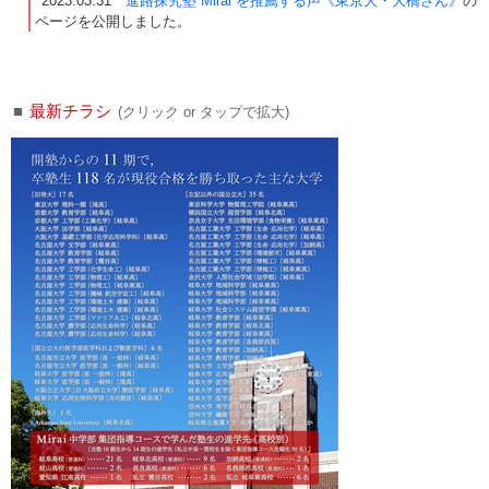
2023.03.31
進路探究塾 Mirai を推薦する声《東京大・大橋さん》
の
ページを公開しました。
■
最新チラシ
(クリック or タップで拡大)