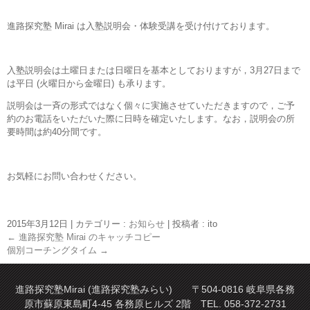
進路探究塾 Mirai は入塾説明会・体験受講を受け付けております。
入塾説明会は土曜日または日曜日を基本としておりますが，3月27日まで
は平日 (火曜日から金曜日) も承ります。
説明会は一斉の形式ではなく個々に実施させていただきますので，ご予
約のお電話をいただいた際に日時を確定いたします。なお，説明会の所
要時間は約40分間です。
お気軽にお問い合わせください。
2015年3月12日
|
カテゴリー :
お知らせ
|
投稿者 : ito
←
進路探究塾 Mirai のキャッチコピー
個別コーチングタイム
→
進路探究塾Mirai (進路探究塾みらい) 〒504-0816 岐阜県各務
原市蘇原東島町4-45 各務原ヒルズ 2階 TEL. 058-372-2731