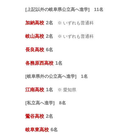
[上記以外の岐阜県公立高へ進学] 11名
加納高校
2名
※ いずれも普通科
岐山高校
2名
※ いずれも普通科
長良高校
6名
各務原西高校
1名
[岐阜県外の公立高へ進学] 1名
江南高校
1名
※ 愛知県
[私立高へ進学] 8名
鶯谷高校
2名
岐阜東高校
6名