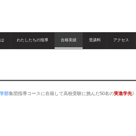
とは
わたしたちの指導
合格実績
受講料
アクセス
学部
集団指導コースに在籍して高校受験に挑んだ50名の
実進学先