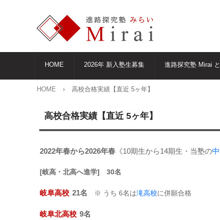
HOME
2026年 新入塾生募集
進路探究塾 Mirai 
HOME
›
高校合格実績【直近 5ヶ年】
高校合格実績【直近 5ヶ年】
2022年春から2026年春
《10期生から14期生・
当塾の
中
[岐高・北高へ進学] 30名
岐阜高校
21名
※ うち 6名は
滝高校
に併願合格
岐阜北高校
9名