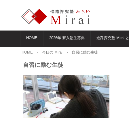
HOME
2026年 新入塾生募集
進路探究塾 Mirai 
HOME
›
今日の Mirai
›
自習に励む生徒
自習に励む生徒