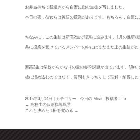
お弁当持ちで昼過ぎから自習に励む生徒を写しました。
本日の夜，彼女らは英語の授業があります。もちろん，自習に
ちなみに，この生徒は新高2生で理系に進みます。1月の進研模
共に授業を受けているメンバーの中にはまだまだ上の生徒がた
新高2生は学校からかなりの量の春季課題が出ています。Mira
後に溜め込むのではなく，質問もきっちりして理解・納得した
2015年3月14日
|
カテゴリー :
今日の Mirai
|
投稿者 : ito
←
高校生の個別指導風景
これと決めた 1冊を究める
→