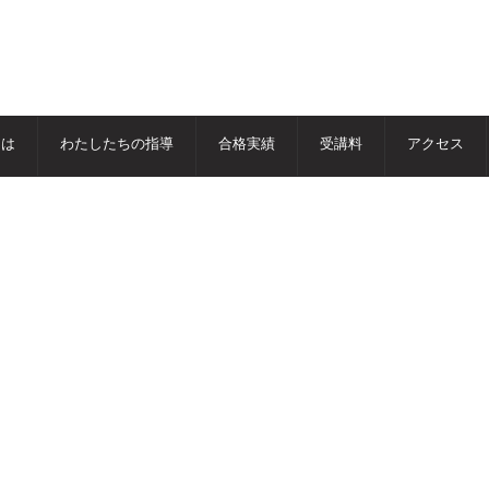
とは
わたしたちの指導
合格実績
受講料
アクセス