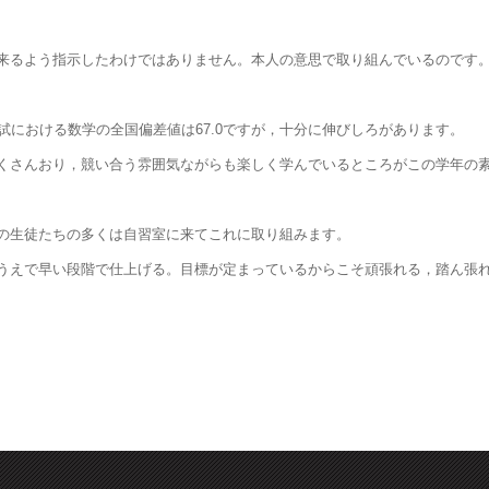
来るよう指示したわけではありません。本人の意思で取り組んでいるのです
試における数学の全国偏差値は67.0ですが，十分に伸びしろがあります。
くさんおり，競い合う雰囲気ながらも楽しく学んでいるところがこの学年の
i の生徒たちの多くは自習室に来てこれに取り組みます。
うえで早い段階で仕上げる。目標が定まっているからこそ頑張れる，踏ん張