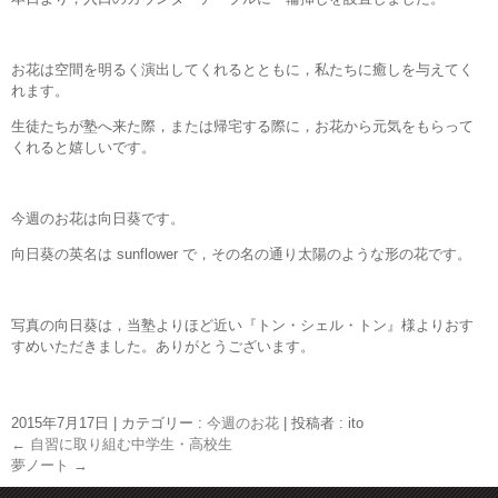
お花は空間を明るく演出してくれるとともに，私たちに癒しを与えてく
れます。
生徒たちが塾へ来た際，または帰宅する際に，お花から元気をもらって
くれると嬉しいです。
今週のお花は向日葵です。
向日葵の英名は sunflower で，その名の通り太陽のような形の花です。
写真の向日葵は，当塾よりほど近い『トン・シェル・トン』様よりおす
すめいただきました。ありがとうございます。
2015年7月17日
|
カテゴリー :
今週のお花
|
投稿者 : ito
←
自習に取り組む中学生・高校生
夢ノート
→