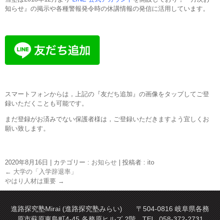
知らせ』の掲示や各種警報発令時の休講情報の発信に活用しています。
スマートフォンからは，上記の『友だち追加』の画像をタップしてご登
録いただくことも可能です。
まだ登録がお済みでない保護者様は，ご登録いただきますよう宜しくお
願い致します。
2020年8月16日
|
カテゴリー :
お知らせ
|
投稿者 : ito
←
大学の「入学辞退率」
やはり人材は重要
→
進路探究塾Mirai (進路探究塾みらい) 〒504-0816 岐阜県各務
原市蘇原東島町4-45 各務原ヒルズ 2階 TEL. 058-372-2731