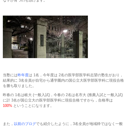
な子が育つのも頷けます。
当塾には
昨年度
は 1名，今年度は 2名の医学部医学科志望の塾生がおり，
結果的に 3名全員が自宅から通学圏内の国公立大医学部医学科に現役合格
を勝ち取りました。
昨春の 1名は岐大 (一般入試)，今春の 2名は名市大 (推薦入試と一般入試)
に計 3名が国公立大の医学部医学科に現役合格ですから，合格率は
100%
ということになります。
また，
以前のブログ
でも紹介したように，3名全員が地域枠ではなく一般