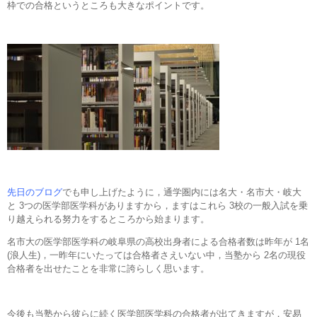
枠での合格というところも大きなポイントです。
先日のブログ
でも申し上げたように，通学圏内には名大・名市大・岐大
と 3つの医学部医学科がありますから，ますはこれら 3校の一般入試を乗
り越えられる努力をするところから始まります。
名市大の医学部医学科の岐阜県の高校出身者による合格者数は昨年が 1名
(浪人生)，一昨年にいたっては合格者さえいない中，当塾から 2名の現役
合格者を出せたことを非常に誇らしく思います。
今後も当塾から彼らに続く医学部医学科の合格者が出てきますが，安易