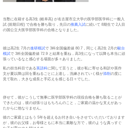
当塾に在籍する高3生 (岐阜高) が名古屋市立大学の医学部医学科に一般入
試 (前期日程) で合格を勝ち取り，先日の
推薦入試
に続いて 8期生で 2人目
の国公立大医学部医学科の合格となりました。
彼は高2生 7月の
進研模試
で 3科全国偏差値 80.7，同じく高2生 2月の
駿台
模試
で 3科全国偏差値 72.9 と結果を重ね，高3生になって以降も本当に頑
張っているなと感心する場面が多々ありました。
私の担当科目である
英語科
に関して言うと，彼が私に寄せる和訳や英作
文が夏以降は回を重ねるごとに上達し，洗練されていく様が
添削
の度に
見て取れ，大きな成長と手応えを感じる日々でした。
併せて，彼がこうして無事に医学部医学科の現役合格を勝ち取ることが
できたのは，彼の頑張りはもちろんのこと，ご家庭の温かな支えがあっ
たからに他なりません。
彼のご家庭とはもう 5年を超えるお付き合いをさせていただいております
が，彼のお父様，お母様ともに本当に素敵な方で，彼のような真っすぐ