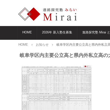
HOME
2026年 新入塾生募集
進路探究塾 Mirai 
HOME
›
お知らせ
›
岐阜学区内主要公立高と県内外私立高
岐阜学区内主要公立高と県内外私立高の大