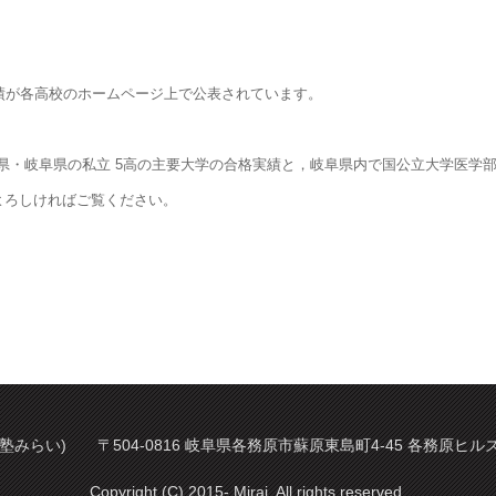
実績が各高校のホームページ上で公表されています。
県・岐阜県の私立 5高の主要大学の合格実績と，岐阜県内で国公立大学医学
よろしければご覧ください。
塾みらい) 〒504-0816 岐阜県各務原市蘇原東島町4-45 各務原ヒルズ 2階 
Copyright (C) 2015- Mirai, All rights reserved.