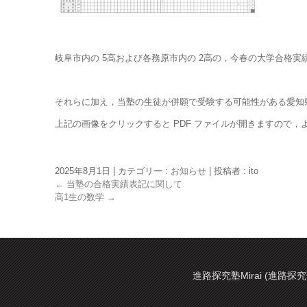
岐阜市内の 5高および各務原市内の 2高の，今春の大学合格
それらに加え，当塾の生徒が併願で受験する可能性がある愛知
上記の画像をクリックすると PDF ファイルが開きますので，
2025年8月1日
|
カテゴリー :
お知らせ
|
投稿者 : ito
←
当塾の合格実績表記に関して
高1生の数学
→
進路探究塾Mirai (進路探究