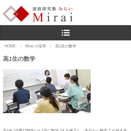
HOME
›
Mirai の指導
›
高1生の数学
高1生の数学
高1生 (当塾13期生) は 7月に数学 1A を修了し，本日から数学 2 を突き進