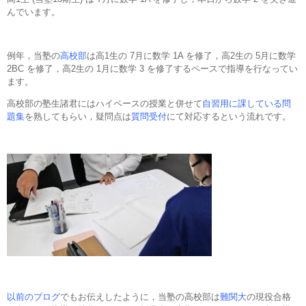
んでいます。
例年，当塾の
高校部
は高1生の 7月に数学 1A を修了，高2生の 5月に数学
2BC を修了，高2生の 1月に数学 3 を修了するペースで指導を行なってい
ます。
高校部の塾生諸君にはハイペースの授業と併せて
自習用に課している問
題集
を熟してもらい，疑問点は
質問受付
にて対応するという流れです。
以前のブログ
でもお伝えしたように，当塾の高校部は
難関大
の現役合格