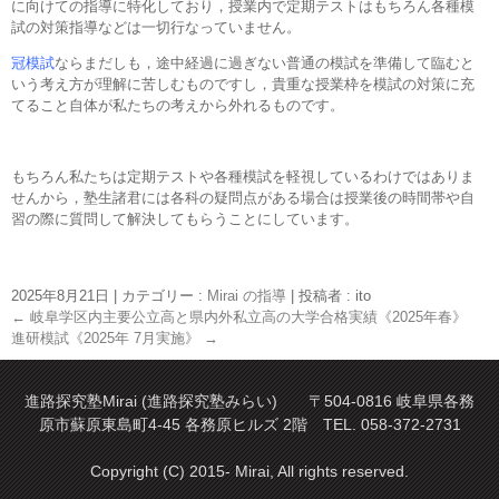
に向けての指導に特化しており，授業内で定期テストはもちろん各種模
試の対策指導などは一切行なっていません。
冠模試
ならまだしも，途中経過に過ぎない普通の模試を準備して臨むと
いう考え方が理解に苦しむものですし，貴重な授業枠を模試の対策に充
てること自体が私たちの考えから外れるものです。
もちろん私たちは定期テストや各種模試を軽視しているわけではありま
せんから，塾生諸君には各科の疑問点がある場合は授業後の時間帯や自
習の際に質問して解決してもらうことにしています。
2025年8月21日
|
カテゴリー :
Mirai の指導
|
投稿者 : ito
←
岐阜学区内主要公立高と県内外私立高の大学合格実績《2025年春》
進研模試《2025年 7月実施》
→
進路探究塾Mirai (進路探究塾みらい) 〒504-0816 岐阜県各務
原市蘇原東島町4-45 各務原ヒルズ 2階 TEL. 058-372-2731
Copyright (C) 2015- Mirai, All rights reserved.