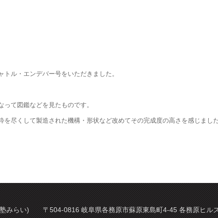
ャトル・エンデバー号をいただきました。
なって図鑑などを見たものです。
粋を尽くして製造された機構・形状など改めてその完成度の高さを感じまし
塾みらい) 〒504-0816 岐阜県各務原市蘇原東島町4-45 各務原ヒルズ 2階 