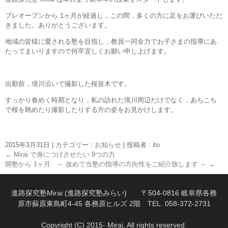
プレオープンから 1ヶ月が経過し，この間，多くの方に足をお運びいただ
きました。ありがとうございます。
地域の皆様に愛される塾を目指し，教員一同全力でお子さまの指導にあ
たってまいりますので何卒宜しくお願い申し上げます。
出勤前，境川沿いで撮影した桜並木です。
すっかり春めく時期となり，私の訪れた境川周辺だけでなく，あちこち
で桜を眺めたり撮影したりする方の姿をお見かけします。
2015年3月31日
|
カテゴリー :
お知らせ
|
投稿者 : ito
←
Mirai で身につけさせたい 9つの力
開塾から 1ヶ月 ～ 改めて当塾の指導の方向性をご紹介致します ～
→
進路探究塾Mirai (進路探究塾みらい) 〒504-0816 岐阜県各務
原市蘇原東島町4-45 各務原ヒルズ 2階 TEL. 058-372-2731
Copyright (C) 2015- Mirai, All rights reserved.