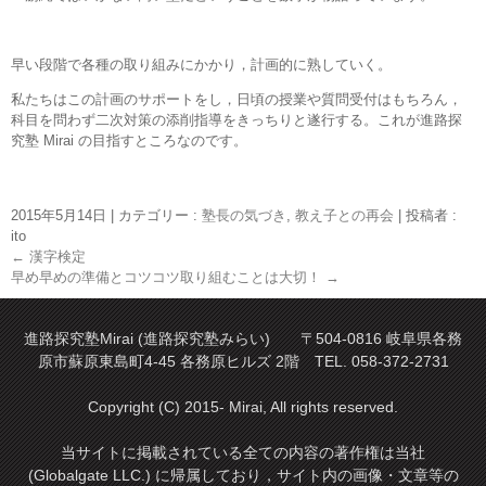
早い段階で各種の取り組みにかかり，計画的に熟していく。
私たちはこの計画のサポートをし，日頃の授業や質問受付はもちろん，
科目を問わず二次対策の添削指導をきっちりと遂行する。これが進路探
究塾 Mirai の目指すところなのです。
2015年5月14日
|
カテゴリー :
塾長の気づき
,
教え子との再会
|
投稿者 :
ito
←
漢字検定
早め早めの準備とコツコツ取り組むことは大切！
→
進路探究塾Mirai (進路探究塾みらい) 〒504-0816 岐阜県各務
原市蘇原東島町4-45 各務原ヒルズ 2階 TEL. 058-372-2731
Copyright (C) 2015- Mirai, All rights reserved.
当サイトに掲載されている全ての内容の著作権は当社
(Globalgate LLC.) に帰属しており，サイト内の画像・文章等の