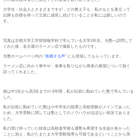
大学生・社会人とさまざまですが，どの教え子も，私のもとを巣立って
以降も目標を持って立派に成長し続けていることが私には嬉しいので
す。
写真は京都大学工学部情報学科で学んでいる大学2年生。当塾へ訪問して
くれた後，名古屋のラーメン店で撮影したものです。
当塾ホームページ内の “
推薦する声
” にも登場してもらっています。
ラーメン店に向かう車中や，食事を取りながら将来の展望について熱く
語ってくれました。
彼は中1生から高3生までの 6年間，私が以前に勤めていた塾で学んでいま
した。
私が以前に勤めていた塾は小中学生の指導と高校受験がメインであった
ため，大学受験に関しては塾としてのノウハウがほぼない状況でありま
した。
私の受け持っていた校舎は高校進学後も通塾を希望する生徒が多かった
ことに加え，私がたまたま大学受験指導も可能であるということから英