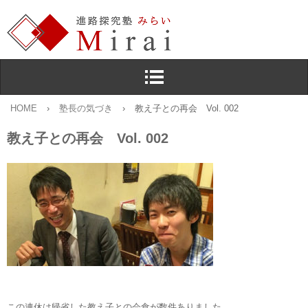
HOME
›
塾長の気づき
›
教え子との再会 Vol. 002
教え子との再会 Vol. 002
この連休は帰省した教え子との会食が数件ありました。