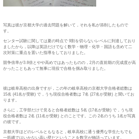
写真は彼が京都大学の過去問題を解いて，それを私が添削したもので
す。
センター試験に関しては夏の時点で 9割を切らないレベルに到達しており
ましたから，以降は英語だけでなく数学・物理・化学・国語も含めて二
次対策に重点を置いた指導をしておりました。
競争倍率が3.8倍とやや高めではあったものの，2月の直前期の完成度が高
かったこともあって無事に現役で合格を掴み取りました。
彼は岐阜高校の出身ですが，この年の岐阜高校の京都大学合格者総数は
15名 (41名が受験) で，うち現役合格者数は 7名 (27名が受験) と聞いてお
ります。
さらに，工学部だけで見ると合格者総数は 5名 (17名が受験) で，うち現
役合格者数は 2名 (11名が受験) とのことです。この 2名のうち 1名が写真
の彼です。
京都大学ほどのレベルともなると，岐阜高校に通う優秀な学生たちでも
一筋縄ではいかない高い壁だということを数字が物語っています。