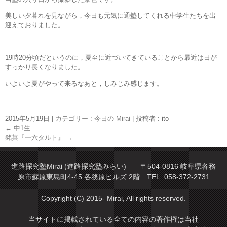
美しい夕暮れを見ながら，今日も元気に通塾してくれる中学生たちを出
迎えておりました。
19時20分頃だというのに，夏至に近づいてきていることから最近は日が
すっかり長くなりました。
いよいよ夏がやって来るなあと，しみじみ感じます。
2015年5月19日
|
カテゴリー :
今日の Mirai
|
投稿者 : ito
←
中1生
銘菓『一六タルト』
→
進路探究塾Mirai (進路探究塾みらい) 〒504-0816 岐阜県各務
原市蘇原東島町4-45 各務原ヒルズ 2階 TEL. 058-372-2731
Copyright (C) 2015- Mirai, All rights reserved.
当サイトに掲載されている全ての内容の著作権は当社