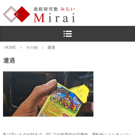
HOME
›
その他
›
遭遇
遭遇
私は甘いものが好きで，PC での作業中や読書中，運転中によくチョコレ