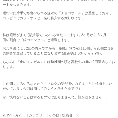
ートをつまみます。
運転中に片手でも食べられる森永の『チョコボール』は重宝しており，
コンビニでカフェオレと一緒に購入する大好物です。
私は籤運がよく (懸賞等でいろいろ当たってます)，2ヶ月から 3ヶ月に 1
回の割合で『銀のエンゼル』と遭遇します。
およそ週に 1，2回の購入ですから，単純計算で私は13個から20個に 1個
の割合で遭遇していることになります (遭遇率は 5% から 7.7%)。
ちなみに『金のエンゼル』には幼稚園の頃と高校生の頃の 2回遭遇してお
ります。
この間，いろいろな方から「ブログの話が固いのでは」とご指摘をいた
だいており，今回は崩してみようと考えた次第です。
が，慣れないことはするものではありませんね。話が続きません…。
2015年6月25日
|
カテゴリー :
その他
|
投稿者 : ito