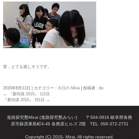
皆，とても楽しそうです。
2015年8月11日
|
カテゴリー :
今日の Mirai
|
投稿者 : ito
←
『夏特講 2015』 1日目
『夏特講 2015』 3日目
→
進路探究塾Mirai (進路探究塾みらい) 〒504-0816 岐阜県各務
原市蘇原東島町4-45 各務原ヒルズ 2階 TEL. 058-372-2731
Copyright (C) 2015- Mirai, All rights reserved.