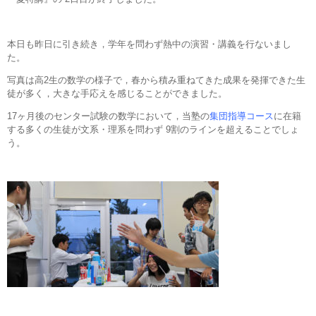
本日も昨日に引き続き，学年を問わず熱中の演習・講義を行ないまし
た。
写真は高2生の数学の様子で，春から積み重ねてきた成果を発揮できた生
徒が多く，大きな手応えを感じることができました。
17ヶ月後のセンター試験の数学において，当塾の
集団指導コース
に在籍
する多くの生徒が文系・理系を問わず 9割のラインを超えることでしょ
う。