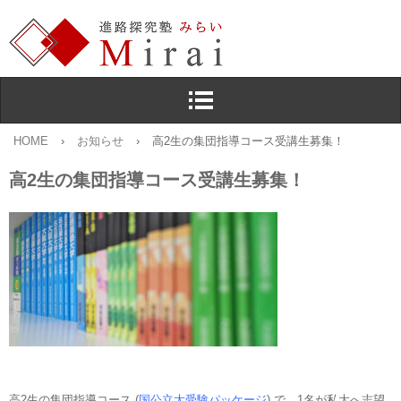
HOME
›
お知らせ
›
高2生の集団指導コース受講生募集！
高2生の集団指導コース受講生募集！
高2生の集団指導コース (
国公立大受験パッケージ
) で，1名が私大へ志望