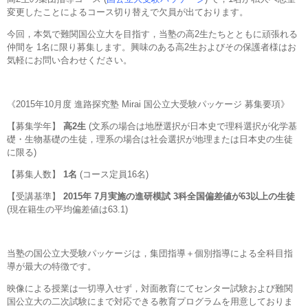
変更したことによるコース切り替えで欠員が出ております。
今回，本気で難関国公立大を目指す，当塾の高2生たちとともに頑張れる
仲間を 1名に限り募集します。興味のある高2生およびその保護者様はお
気軽にお問い合わせください。
《2015年10月度 進路探究塾 Mirai 国公立大受験パッケージ 募集要項》
【募集学年】
高2生
(文系の場合は地歴選択が日本史で理科選択が化学基
礎・生物基礎の生徒，理系の場合は社会選択が地理または日本史の生徒
に限る)
【募集人数】
1名
(コース定員16名)
【受講基準】
2015年
7月実施の進研模試 3科全国偏差値が63以上の生徒
(現在籍生の平均偏差値は63.1)
当塾の国公立大受験パッケージは，集団指導＋個別指導による全科目指
導が最大の特徴です。
映像による授業は一切導入せず，対面教育にてセンター試験および難関
国公立大の二次試験にまで対応できる教育プログラムを用意しておりま