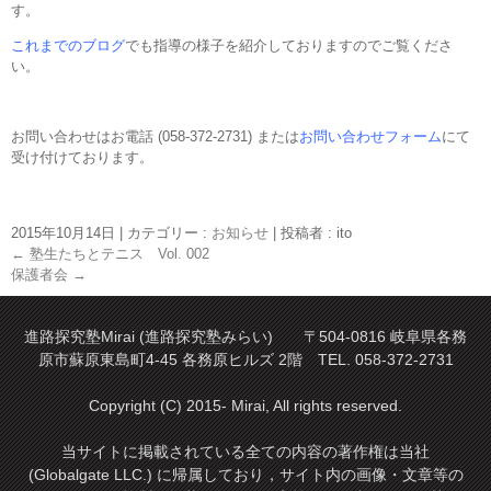
す。
これまでのブログ
でも指導の様子を紹介しておりますのでご覧くださ
い。
お問い合わせはお電話 (058-372-2731) または
お問い合わせフォーム
にて
受け付けております。
2015年10月14日
|
カテゴリー :
お知らせ
|
投稿者 : ito
←
塾生たちとテニス Vol. 002
保護者会
→
進路探究塾Mirai (進路探究塾みらい) 〒504-0816 岐阜県各務
原市蘇原東島町4-45 各務原ヒルズ 2階 TEL. 058-372-2731
Copyright (C) 2015- Mirai, All rights reserved.
当サイトに掲載されている全ての内容の著作権は当社
(Globalgate LLC.) に帰属しており，サイト内の画像・文章等の