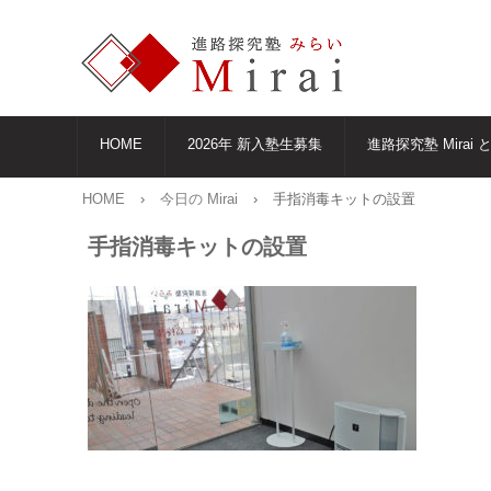
HOME
2026年 新入塾生募集
進路探究塾 Mirai 
HOME
›
今日の Mirai
›
手指消毒キットの設置
手指消毒キットの設置