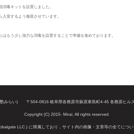
手指消毒キットを設置しました。
ら入室するよう徹底させています。
 からはもう少し強力な消毒を設置することで準備を進めております。
塾みらい) 〒504-0816 岐阜県各務原市蘇原東島町4-45 各務原ヒルズ 2階 
Copyright (C) 2015- Mirai, All rights reserved.
balgate LLC.) に帰属しており，サイト内の画像・文章等の全