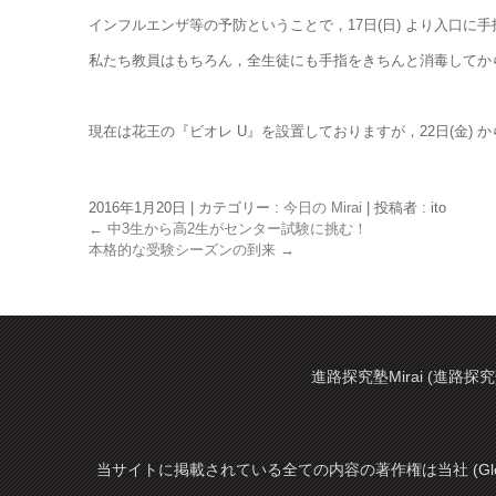
インフルエンザ等の予防ということで，17日(日) より入口に
私たち教員はもちろん，全生徒にも手指をきちんと消毒してか
現在は花王の『ビオレ U』を設置しておりますが，22日(金)
2016年1月20日
|
カテゴリー :
今日の Mirai
|
投稿者 : ito
←
中3生から高2生がセンター試験に挑む！
本格的な受験シーズンの到来
→
進路探究塾Mirai (進路探究
当サイトに掲載されている全ての内容の著作権は当社 (Glo