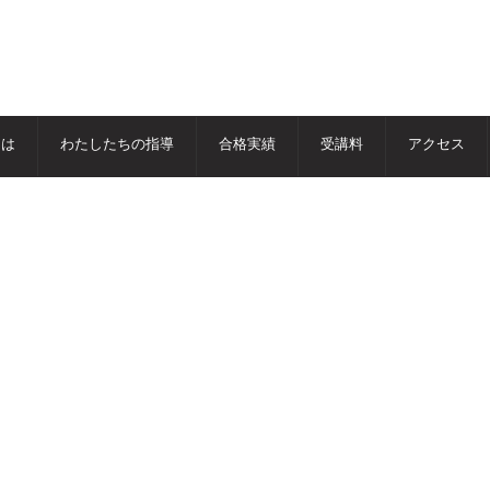
とは
わたしたちの指導
合格実績
受講料
アクセス