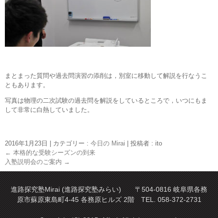
まとまった質問や過去問演習の添削は，別室に移動して解説を行なうこ
ともあります。
写真は物理の二次試験の過去問を解説をしているところで，いつにもま
して非常に白熱していました。
2016年1月23日
|
カテゴリー :
今日の Mirai
|
投稿者 : ito
←
本格的な受験シーズンの到来
入塾説明会のご案内
→
進路探究塾Mirai (進路探究塾みらい) 〒504-0816 岐阜県各務
原市蘇原東島町4-45 各務原ヒルズ 2階 TEL. 058-372-2731