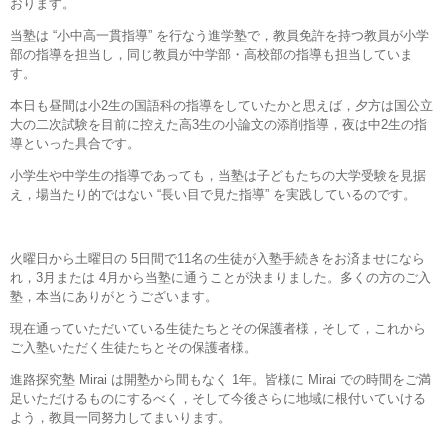
おります。
当塾は “小中高一貫指導” を行なう進学塾で，教員免許を持つ教員が小学
部の指導を担当し，同じ教員が中学部・高校部の指導も担当していま
す。
本日も昼間は小2生の国語科の指導をしていたかと思えば，夕方は国公立
大の二次試験を目前に控えた高3生の小論文の添削指導，夜は中2生の指
導といった具合です。
小学生や中学生の指導であっても，当塾は子どもたちの大学受験を見据
え，場当たり的ではない “長い目で見た指導” を実践しているのです。
火曜日から土曜日の 5日間で11名の生徒が入塾手続きをお済ませになら
れ，3月または 4月から当塾に通うことが決まりました。多くの方のご入
塾，本当にありがとうございます。
現在通っていただいている生徒たちとその保護者様，そして，これから
ご入塾いただく生徒たちとその保護者様。
進路探究塾 Mirai は開塾から間もなく 1年。皆様に Mirai での時間をご満
足いただけるものにするべく，そして今後さらに地域に根付いていける
よう，教員一同努力してまいります。