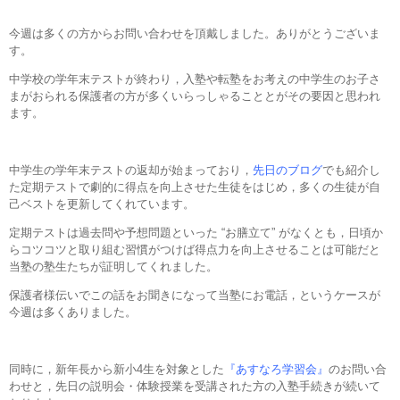
今週は多くの方からお問い合わせを頂戴しました。ありがとうございま
す。
中学校の学年末テストが終わり，入塾や転塾をお考えの中学生のお子さ
まがおられる保護者の方が多くいらっしゃることとがその要因と思われ
ます。
中学生の学年末テストの返却が始まっており，
先日のブログ
でも紹介し
た定期テストで劇的に得点を向上させた生徒をはじめ，多くの生徒が自
己ベストを更新してくれています。
定期テストは過去問や予想問題といった “お膳立て” がなくとも，日頃か
らコツコツと取り組む習慣がつけば得点力を向上させることは可能だと
当塾の塾生たちが証明してくれました。
保護者様伝いでこの話をお聞きになって当塾にお電話，というケースが
今週は多くありました。
同時に，新年長から新小4生を対象とした
『あすなろ学習会』
のお問い合
わせと，先日の説明会・体験授業を受講された方の入塾手続きが続いて