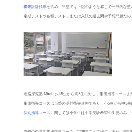
将来設計指導
を含め，当塾では上記のような感じで一般的な塾
定期テストや各種テスト，または入試の過去問や予想問題だのと
進路探究塾 Mirai は小5生から高3生に対し，集団指導コー
集団指導コースは当塾の基幹指導形態であり，小5生から中3
個別指導コース
に関しては小学生は中学受験希望の生徒のみ，
当塾の中学生集団指導コースは定期テストの得点，または志望