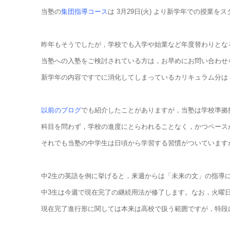
当塾の
集団指導コース
は 3月29日(火) より新学年での授
昨年もそうでしたが，学校でも入学や始業など年度替わりとな
当塾への入塾をご検討されている方は，お早めにお問い合わせ
新学年の内容ですでに消化してしまっているカリキュラム分は
以前のブログ
でも紹介したことがありますが，当塾は学校準拠
科目を問わず，学校の進度にとらわれることなく，かつペース
それでも当塾の中学生は日頃から学習する習慣がついていますから
中2生の英語を例に挙げると，来週からは「未来の文」の指導に
中3生は今週で現在完了の継続用法が修了します。なお，火曜
現在完了進行形に関しては本来は高校で扱う範囲ですが，特段