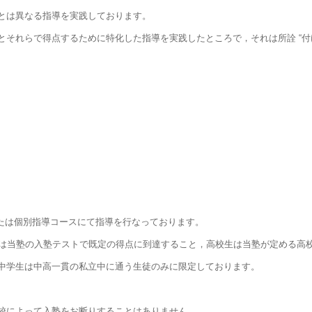
とは異なる指導を実践しております。
それらで得点するために特化した指導を実践したところで，それは所詮 “付け
スまたは個別指導コースにて指導を行なっております。
生は当塾の入塾テストで既定の得点に到達すること，高校生は当塾が定める高
中学生は中高一貫の私立中に通う生徒のみに限定しております。
校によって入塾をお断りすることはありません。