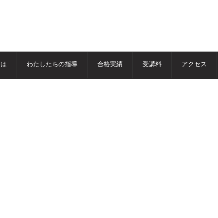
とは
わたしたちの指導
合格実績
受講料
アクセス