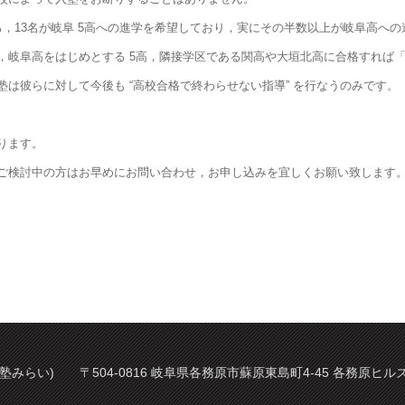
，13名が岐阜 5高への進学を希望しており，実にその半数以上が岐阜高へ
，岐阜高をはじめとする 5高，隣接学区である関高や大垣北高に合格すれば
は彼らに対して今後も “高校合格で終わらせない指導” を行なうのみです。
ります。
ご検討中の方はお早めにお問い合わせ，お申し込みを宜しくお願い致します
塾みらい) 〒504-0816 岐阜県各務原市蘇原東島町4-45 各務原ヒルズ 2階 