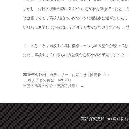
しかし，先日の授業の際に新中3生に志望校を聞き取ったところ
とは言っても，高校入試は小さな小さな通過点に過ぎませんし
それらに進学してからのほうが何倍も大変なわけですから，当塾
ここのところ，高校生の集団指導コースも新入塾生が続いてお
ただ，高校生は近いうちに入塾受付を締め切る予定ですので，
2016年4月6日
|
カテゴリー :
お知らせ
|
投稿者 : ito
←
教え子との再会 Vol. 011
当塾の指導の紹介《英語科指導》
→
進路探究塾Mirai (進路探究