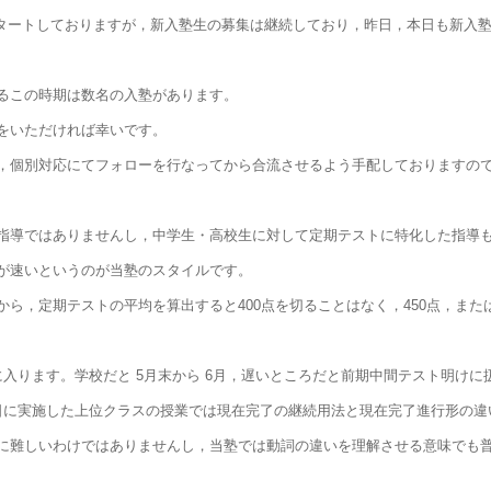
業をスタートしておりますが，新入塾生の募集は継続しており，昨日，本日も新入
るこの時期は数名の入塾があります。
をいただければ幸いです。
，個別対応にてフォローを行なってから合流させるよう手配しておりますの
指導ではありませんし，中学生・高校生に対して定期テストに特化した指導
が速いというのが当塾のスタイルです。
，定期テストの平均を算出すると400点を切ることはなく，450点，または
入ります。学校だと 5月末から 6月，遅いところだと前期中間テスト明けに
日に実施した上位クラスの授業では現在完了の継続用法と現在完了進行形の違
に難しいわけではありませんし，当塾では動詞の違いを理解させる意味でも