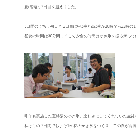
夏特講は 2日目を迎えました。
3日間のうち，初日と 2日目は中3生と高3生が10時から22時の
昼食の時間は30分間，そして夕食の時間はかき氷を振る舞って
昨年も実施した夏特講のかき氷。楽しみにしてくれていた生徒
私はこの 2日間でおよそ150杯のかき氷をつくり，二の腕が両