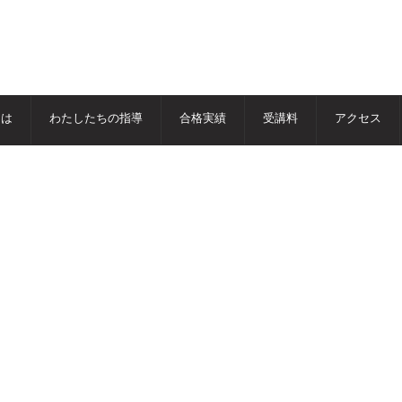
とは
わたしたちの指導
合格実績
受講料
アクセス