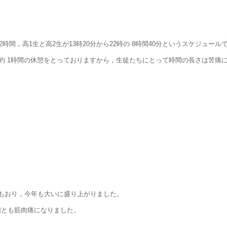
12時間，高1生と高2生が13時20分から22時の 8時間40分というスケジュー
約 1時間の休憩をとっておりますから，生徒たちにとって時間の長さは苦痛
もおり，今年も大いに盛り上がりました。
腕とも筋肉痛になりました。