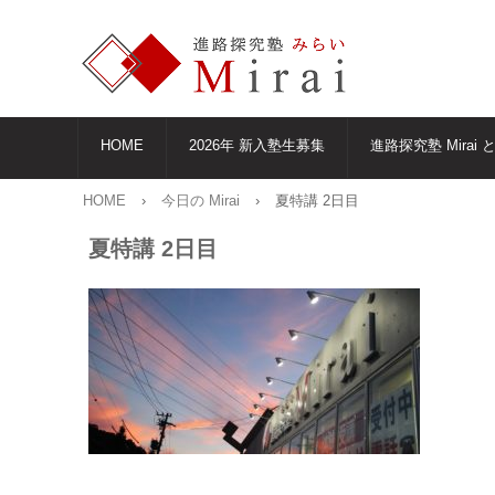
HOME
2026年 新入塾生募集
進路探究塾 Mirai 
HOME
›
今日の Mirai
›
夏特講 2日目
夏特講 2日目