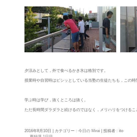
夕涼みとして，外で食べるかき氷は格別です。
授業時や自習時はピシッとしている当塾の生徒たちも，この時
学ぶ時は学び，抜くところは抜く。
ただ長時間ダラダラと続けるのではなく，メリハリをつけるこ
2016年8月10日
|
カテゴリー :
今日の Mirai
|
投稿者 : ito
←
夏特講 1日目