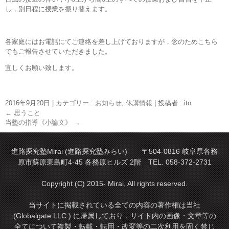
し，別日程に授業を振り替えます。
各家庭にはお電話にてご連絡を差し上げておりますが，念のためこちら
でもご報告させていただきました。
宜しくお願い致します。
2016年9月20日
|
カテゴリー :
お知らせ
,
休講情報
|
投稿者 : ito
←
思うこと
当塾の指導《小論文》
→
進路探究塾Mirai (進路探究塾みらい) 〒504-0816 岐阜県各務
原市蘇原東島町4-45 各務原ヒルズ 2階 TEL. 058-372-2731
Copyright (C) 2015- Mirai, All rights reserved.
当サイトに掲載されている全ての内容の著作権は当社
(Globalgate LLC.) に帰属しており，サイト内の画像・文章等の
全てについて複製・転載・転用・改変等の二次利用を固く禁じ