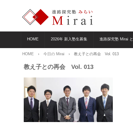
HOME
2026年 新入塾生募集
進路探究塾 Mirai 
HOME
›
今日の Mirai
›
教え子との再会 Vol. 013
教え子との再会 Vol. 013