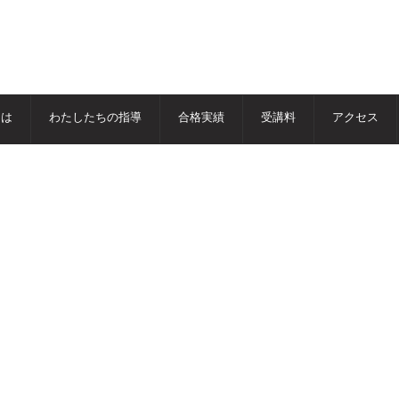
とは
わたしたちの指導
合格実績
受講料
アクセス