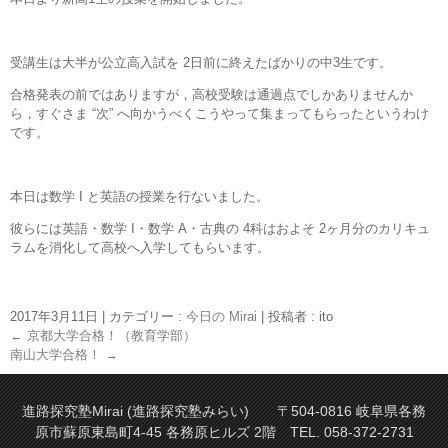
受講生は大半が公立高入試を 2日前に終えたばかりの中3生です。
合格発表の前ではありますが，高校受験は通過点でしかありませんか
ら，すぐさま “次” へ向かうべくこうやって集まってもらったというわけ
です。
本日は数学 I と英語の授業を行ないました。
彼らには英語・数学 I・数学 A・古典の 4科はおよそ 2ヶ月分のカリキュ
ラムを消化して高校へ入学してもらいます。
2017年3月11日
|
カテゴリー :
今日の Mirai
|
投稿者 : ito
←
京都大学合格！（教育学部）
南山大学合格！
→
進路探究塾Mirai (進路探究塾みらい) 〒504-0816 岐阜県各務
原市蘇原東島町4-45 各務原ヒルズ 2階 TEL. 058-372-2731