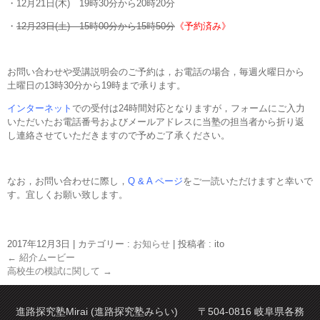
・12月21日(木) 19時30分から20時20分
・
12月23日(土) 15時00分から15時50分
《予約済み》
お問い合わせや受講説明会のご予約は，お電話の場合，毎週火曜日から
土曜日の13時30分から19時まで承ります。
インターネット
での受付は24時間対応となりますが，フォームにご入力
いただいたお電話番号およびメールアドレスに当塾の担当者から折り返
し連絡させていただきますので予めご了承ください。
なお，お問い合わせに際し，
Q & A ページ
をご一読いただけますと幸いで
す。宜しくお願い致します。
2017年12月3日
|
カテゴリー :
お知らせ
|
投稿者 : ito
←
紹介ムービー
高校生の模試に関して
→
進路探究塾Mirai (進路探究塾みらい) 〒504-0816 岐阜県各務