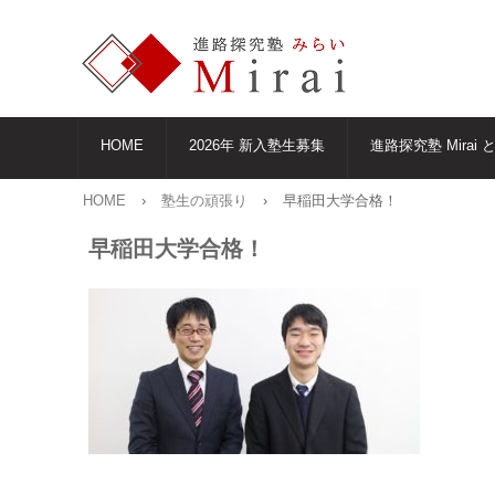
HOME
2026年 新入塾生募集
進路探究塾 Mirai 
HOME
›
塾生の頑張り
›
早稲田大学合格！
早稲田大学合格！