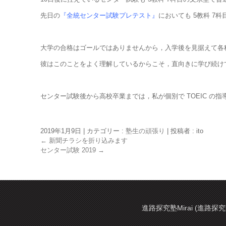
先日の
『全統センター試験プレテスト』
においても 5教科 7
大学の合格はゴールではありませんから，入学後を見据えて各
彼はこのことをよく理解しているからこそ，直向きに学び続け
センター試験後から高校卒業までは，私が個別で TOEIC の
2019年1月9日
|
カテゴリー :
塾生の頑張り
|
投稿者 : ito
←
新聞チラシを折り込みます
センター試験 2019
→
進路探究塾Mirai (進路探究