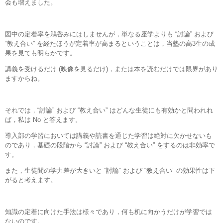
会も増えました。
図中の定着率を鵜呑みにはしませんが，単なる座学よりも “討論” および
“教え合い” を経たほうが定着率が高まるということは，当塾の高3生の成
果を見ても明らかです。
講義を受けるだけ (映像を見るだけ)，または本を読むだけでは限界があり
ますからね。
それでは，“討論” および “教え合い” はどんな生徒にも有効かと問われれ
ば，私は No と答えます。
導入部の学習においては講義や読書を通じた学習は絶対に欠かせないも
のであり，基礎の段階から “討論” および “教え合い” をするのは非効率で
す。
また，生徒間の学力差が大きいと “討論” および “教え合い” の効果性は下
がると考えます。
知識の定着に向けた手法は様々であり，何も机に向かうだけが学習では
ないのです。