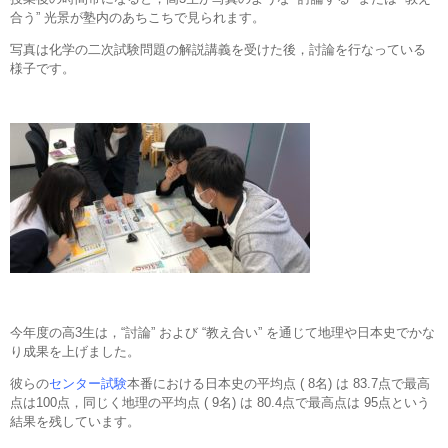
合う” 光景が塾内のあちこちで見られます。
写真は化学の二次試験問題の解説講義を受けた後，討論を行なっている
様子です。
今年度の高3生は，“討論” および “教え合い” を通じて地理や日本史でかな
り成果を上げました。
彼らの
センター試験
本番における日本史の平均点 ( 8名) は 83.7点で最高
点は100点，同じく地理の平均点 ( 9名) は 80.4点で最高点は 95点という
結果を残しています。