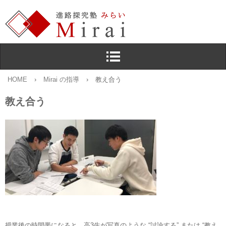
HOME
›
Mirai の指導
›
教え合う
教え合う
授業後の時間帯になると，高3生が写真のような “討論する” または “教え