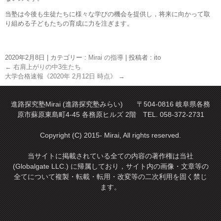
当塾は今後も生徒たちに様々な学びの機会を提供し，将来に向かって取
り組める子どもたちの育成に力を注ぎます。
2020年2月8日
|
カテゴリー :
Mirai の指導
|
投稿者 : ito
←
右肩上がりの中3生たち
大学合格速報《2020年 2月12日 時点》
→
進路探究塾Mirai (進路探究塾みらい) 〒504-0816 岐阜県各務
原市蘇原東島町4-45 各務原ヒルズ 2階 TEL. 058-372-2731
Copyright (C) 2015- Mirai, All rights reserved.
当サイトに掲載されている全ての内容の著作権は当社
(Globalgate LLC.) に帰属しており，サイト内の画像・文章等の
全てについて複製・転載・転用・改変等の二次利用を固く禁じ
ます。