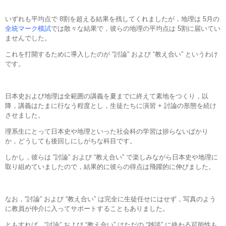
いずれも平均点で 8割を超える結果を残してくれましたが，地理は 5月の
全統マーク模試
では散々な結果で，彼らの地理の平均点は 5割に届いてい
ませんでした。
これを打開するために導入したのが “討論” および “教え合い” というわけ
です。
日本史および地理は全範囲の講義を夏までに終えて素地をつくり，以
降，講義はたまに行なう程度とし，生徒たちに演習 + 討論の形態を続け
させました。
理系生にとって日本史や地理といった社会科の学習は捗らないばかり
か，どうしても後回しにしがちな科目です。
しかし，彼らは “討論” および “教え合い” で楽しみながら日本史や地理に
取り組めていましたので，結果的に彼らの得点は飛躍的に伸びました。
なお，“討論” および “教え合い” は完全に生徒任せにはせず，写真のよう
に教員が仲介に入ってサポートすることもありました。
ともすれば，“討論” および “教え合い” はただの “雑談” に終わる可能性も