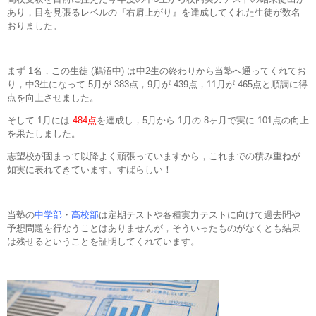
あり，目を見張るレベルの『右肩上がり』を達成してくれた生徒が数名
おりました。
まず 1名，この生徒 (鵜沼中) は中2生の終わりから当塾へ通ってくれてお
り，中3生になって 5月が 383点，9月が 439点，11月が 465点と順調に得
点を向上させました。
そして 1月には
484点
を達成し，5月から 1月の 8ヶ月で実に 101点の向上
を果たしました。
志望校が固まって以降よく頑張っていますから，これまでの積み重ねが
如実に表れてきています。すばらしい！
当塾の
中学部
・
高校部
は定期テストや各種実力テストに向けて過去問や
予想問題を行なうことはありませんが，そういったものがなくとも結果
は残せるということを証明してくれています。