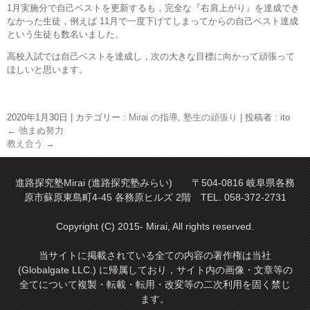
1月実施分で自己ベストを更新するも，完全な『右肩上がり』を達成でき
なかった生徒，例えば 11月で一度下げてしまってからの自己ベスト達成
という生徒も数名いました。
高校入試では自己ベストを達成し，次の大きな目標に向かって頑張って
ほしいと思います。
2020年1月30日
|
カテゴリー :
Mirai の指導
,
塾生の頑張り
|
投稿者 : ito
←
弛まぬ努力
教え合う
→
進路探究塾Mirai (進路探究塾みらい) 〒504-0816 岐阜県各務
原市蘇原東島町4-45 各務原ヒルズ 2階 TEL. 058-372-2731
Copyright (C) 2015- Mirai, All rights reserved.
当サイトに掲載されている全ての内容の著作権は当社
(Globalgate LLC.) に帰属しており，サイト内の画像・文章等の
全てについて複製・転載・転用・改変等の二次利用を固く禁じ
ます。