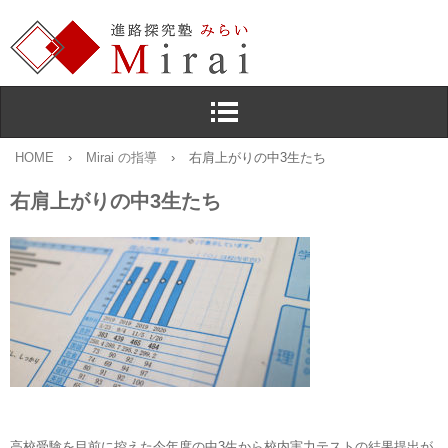
HOME
›
Mirai の指導
›
右肩上がりの中3生たち
右肩上がりの中3生たち
高校受験を目前に控えた今年度の中3生から校内実力テストの結果提出が