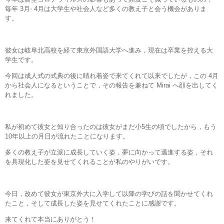
毎年 3月⋅ 4月は大学生や社会人など多くの教え子と会う機会がありま
す。
彼女は岐阜北高校を経て東京外国語大学へ進み，現在は卒業を控える大
学生です。
今回は成人式の式典の後に晴れ着姿で来てくれて以来でしたが，この 4月
から社会人になるということで，その報告を兼ねて Mirai へ顔を出してく
れました。
私が初めて彼女と知り合ったのは彼女がまだ小5生の頃でしたから，もう
10年以上の月日が流れたことになります。
多くの教え子が立派に成長していく姿，夢に向かって邁進する姿，それ
を具現化した姿を見せてくれることが私のやりがいです。
今日，改めて彼女が東京外大に入学して以降の学びの話を聞かせてくれ
たこと，そして成長した姿を見せてくれたことに感謝です。
来てくれて本当にありがとう！