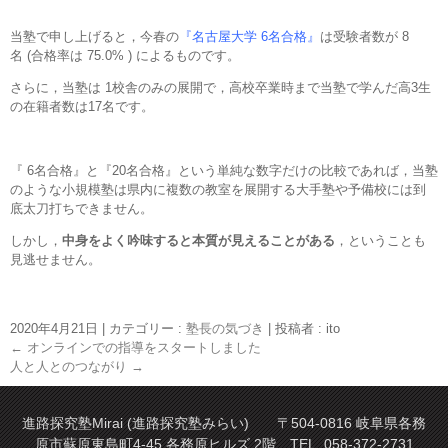
当塾で申し上げると，今春の
『名古屋大学 6名合格』
は受験者数が 8
名 (合格率は 75.0% ) によるものです。
さらに，当塾は 1校舎のみの展開で，高校卒業時まで当塾で学んだ高3生
の在籍者数は17名です。
『 6名合格』と『20名合格』という単純な数字だけの比較であれば，当塾
のような小規模塾は県内に複数の教室を展開する大手塾や予備校には到
底太刀打ちできません。
しかし，
中身をよく吟味すると本質が見えることがある
，ということも
見逃せません。
2020年4月21日
|
カテゴリー :
塾長の気づき
|
投稿者 : ito
←
オンラインでの指導をスタートしました
人と人とのつながり
→
進路探究塾Mirai (進路探究塾みらい) 〒504-0816 岐阜県各務
原市蘇原東島町4-45 各務原ヒルズ 2階 TEL. 058-372-2731