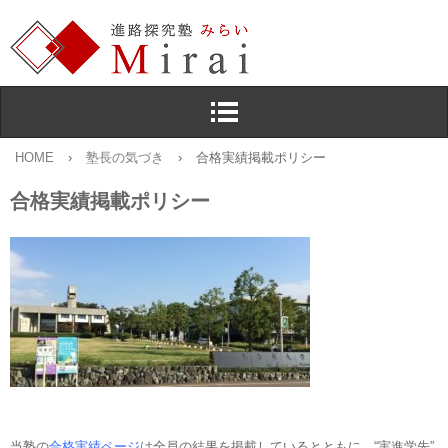
HOME
›
塾長の気づき
›
合格実績掲載ポリシー
合格実績掲載ポリシー
当塾の
合格実績ページ
は全員の結果を掲載しているとともに，“実進学先”