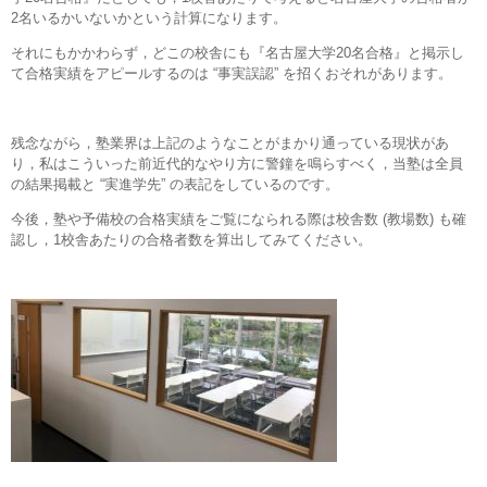
2名いるかいないかという計算になります。
それにもかかわらず，どこの校舎にも『名古屋大学20名合格』と掲示し
て合格実績をアピールするのは “事実誤認” を招くおそれがあります。
残念ながら，塾業界は上記のようなことがまかり通っている現状があ
り，私はこういった前近代的なやり方に警鐘を鳴らすべく，当塾は全員
の結果掲載と “実進学先” の表記をしているのです。
今後，塾や予備校の合格実績をご覧になられる際は校舎数 (教場数) も確
認し，1校舎あたりの合格者数を算出してみてください。