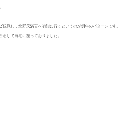
。
ビ観戦し，北野天満宮へ初詣に行くというのが例年のパターンです。
断念して自宅に籠っておりました。