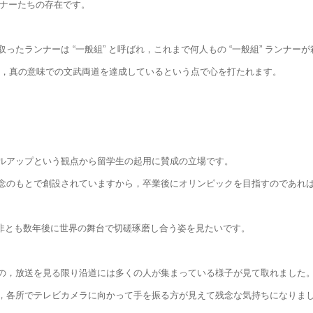
ンナーたちの存在です。
たランナーは “一般組” と呼ばれ，これまで何人もの “一般組” ランナー
おり，真の意味での文武両道を達成しているという点で心を打たれます。
ルアップという観点から留学生の起用に賛成の立場です。
念のもとで創設されていますから，卒業後にオリンピックを目指すのであれ
是非とも数年後に世界の舞台で切磋琢磨し合う姿を見たいです。
の，放送を見る限り沿道には多くの人が集まっている様子が見て取れました
，各所でテレビカメラに向かって手を振る方が見えて残念な気持ちになりま