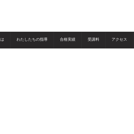
とは
わたしたちの指導
合格実績
受講料
アクセス