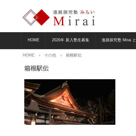
HOME
2026年 新入塾生募集
進路探究塾 Mirai 
HOME
›
その他
›
箱根駅伝
箱根駅伝