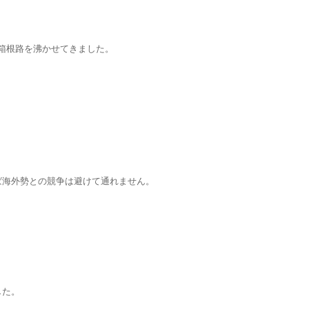
が箱根路を沸かせてきました。
ば海外勢との競争は避けて通れません。
。
した。