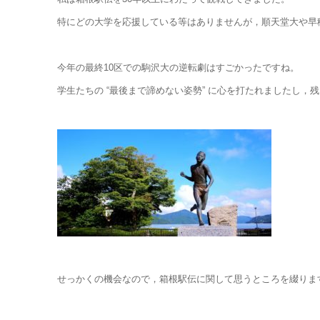
特にどの大学を応援している等はありませんが，順天堂大や早
今年の最終10区での駒沢大の逆転劇はすごかったですね。
学生たちの “最後まで諦めない姿勢” に心を打たれましたし，
せっかくの機会なので，箱根駅伝に関して思うところを綴りま