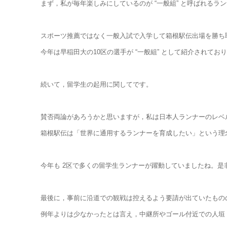
まず，私が毎年楽しみにしているのが “一般組” と呼ばれるラ
スポーツ推薦ではなく一般入試で入学して箱根駅伝出場を勝ち取っ
今年は早稲田大の10区の選手が “一般組” として紹介されて
続いて，留学生の起用に関してです。
賛否両論があろうかと思いますが，私は日本人ランナーのレベ
箱根駅伝は「世界に通用するランナーを育成したい」という理
今年も 2区で多くの留学生ランナーが躍動していましたね。
最後に，事前に沿道での観戦は控えるよう要請が出ていたもの
例年よりは少なかったとは言え，中継所やゴール付近での人垣