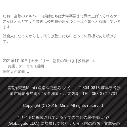
なお，当塾のアルバイト講師たちは大学卒業まで勤め上げてくれるケー
スがほとんどで，卒業後は公務員や超がつく一流企業へと就職していき
ます。
社会人になってからも，彼らは塾生たちにとっての目標であり続けま
す。
2021年1月10日
|
カテゴリー :
塾長の気づき
|
投稿者 : ito
←
共通テストまで 1週間
難関大の定義
→
進路探究塾Mirai (進路探究塾みらい) 〒504-0816 岐阜県各務
原市蘇原東島町4-45 各務原ヒルズ 2階 TEL. 058-372-2731
Copyright (C) 2015- Mirai, All rights reserved.
当サイトに掲載されている全ての内容の著作権は当社
(Globalgate LLC.) に帰属しており，サイト内の画像・文章等の