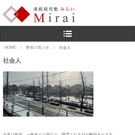
HOME
›
塾長の気づき
›
社会人
社会人
今冬は昨冬，一昨冬とは異なり，降雪となる日が数回あります。