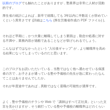
以前のブログ
でも触れたことがありますが，塾業界は非常に人材が流動
的です。
厚生省の統計によれば，新卒で就職しても 3年以内に半数近くが辞めてい
くという異常さです (詳細は
こちら
(厚生労働省作成の PDF ファイル) )。
それほど早期に，かつ大量に離職してしまう要因は，勤怠や処遇に対す
る不満や，業務内容が過酷であることなどが挙げられるでしょう。
こんなはずではなかったという “入社後ギャップ” が，より離職率を高め
る結果になってしまっているのだと思います。
このブログをお読いただいている，当塾ではなく他へ通わせている保護
者の方で，お子さまが通っている塾や予備校の先生が急に変わったなん
てことはありませんでしたか。
それが年度途中であれば，異動ではなく退職の可能性が濃厚です。
よく，塾や予備校のチラシや Web で「講師はすべて正社員」といった文
言を見かけますが，そう銘打っている塾や予備校の離職率はどのくらい