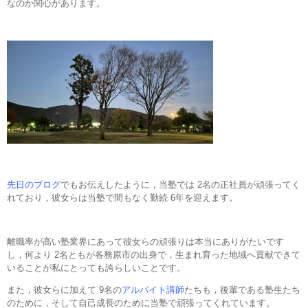
なのか関心があります。
先日のブログ
でもお伝えしたように，当塾では 2名の正社員が頑張ってく
れており，彼女らは当塾で間もなく勤続 6年を迎えます。
離職率が高い塾業界にあって彼女らの頑張りは本当にありがたいです
し，何より 2名ともが各務原市の出身で，生まれ育った地域へ貢献できて
いることが私にとっても誇らしいことです。
また，彼女らに加えて 9名の
アルバイト講師
たちも，後輩である塾生たち
のために，そして自己成長のために当塾で頑張ってくれています。