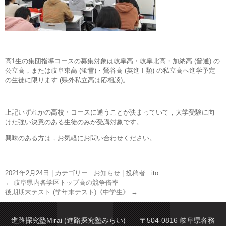
高1生の集団指導コースの募集対象は岐阜高・岐阜北高・加納高 (普通) の
公立高，または岐阜東高 (蛍雪)・鶯谷高 (英進 I 類) の私立高へ進学予定
の生徒に限ります (県外私立高は応相談)。
上記いずれかの高校・コースに通うことが決まっていて，大学受験に向
けた強い決意のある生徒のみが受講対象です。
興味のある方は，お気軽にお問い合わせください。
2021年2月24日
|
カテゴリー :
お知らせ
|
投稿者 : ito
←
岐阜県内各学区トップ高の競争倍率
後期期末テスト (学年末テスト)《中学生》
→
進路探究塾Mirai (進路探究塾みらい) 〒504-0816 岐阜県各務