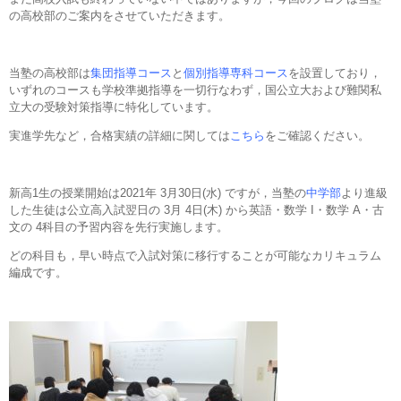
の高校部のご案内をさせていただきます。
当塾の高校部は
集団指導コース
と
個別指導専科コース
を設置しており，
いずれのコースも学校準拠指導を一切行なわず，国公立大および難関私
立大の受験対策指導に特化しています。
実進学先など，合格実績の詳細に関しては
こちら
をご確認ください。
新高1生の授業開始は2021年 3月30日(水) ですが，当塾の
中学部
より進級
した生徒は公立高入試翌日の 3月 4日(木) から英語・数学 I・数学 A・古
文の 4科目の予習内容を先行実施します。
どの科目も，早い時点で入試対策に移行することが可能なカリキュラム
編成です。