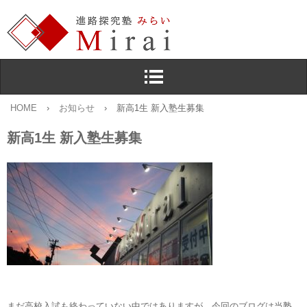
HOME
›
お知らせ
›
新高1生 新入塾生募集
新高1生 新入塾生募集
まだ高校入試も終わっていない中ではありますが，今回のブログは当塾