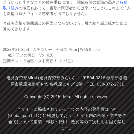
こういった小さなことの積み重ねに加え，関係各位の意識の高さと
各種
取り組み
の徹底もあって，当塾の関係者からは幸いなことにこれまで 1人
も新型コロナウィルス感染者が出ておりません。
今後も当塾が集団感染の原因とならないよう，引き続き感染拡大防止に
努めて参ります。
2022年2月23日
|
カテゴリー :
今日の Mirai
|
投稿者 : ito
←
教え子との再会 Vol. 026
定期テストで自己ベスト更新！《中1生》
→
進路探究塾Mirai (進路探究塾みらい) 〒504-0816 岐阜県各務
原市蘇原東島町4-45 各務原ヒルズ 2階 TEL. 058-372-2731
Copyright (C) 2015- Mirai, All rights reserved.
当サイトに掲載されている全ての内容の著作権は当社
(Globalgate LLC.) に帰属しており，サイト内の画像・文章等の
全てについて複製・転載・転用・改変等の二次利用を固く禁じ
ます。