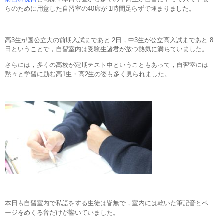
らのために用意した自習室の40席が 1時間足らずで埋まりました。
高3生が国公立大の前期入試まであと 2日，中3生が公立高入試まであと 8
日ということで，自習室内は受験生諸君が放つ熱気に満ちていました。
さらには，多くの高校が定期テスト中ということもあって，自習室には
黙々と学習に励む高1生・高2生の姿も多く見られました。
本日も自習室内で私語をする生徒は皆無で，室内には乾いた筆記音とペ
ージをめくる音だけが響いていました。