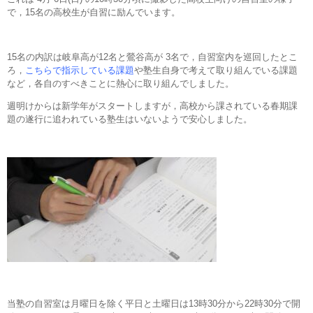
で，15名の高校生が自習に励んでいます。
15名の内訳は岐阜高が12名と鶯谷高が 3名で，自習室内を巡回したとこ
ろ，
こちらで指示している課題
や塾生自身で考えて取り組んでいる課題
など，各自のすべきことに熱心に取り組んでしました。
週明けからは新学年がスタートしますが，高校から課されている春期課
題の遂行に追われている塾生はいないようで安心しました。
当塾の自習室は月曜日を除く平日と土曜日は13時30分から22時30分で開