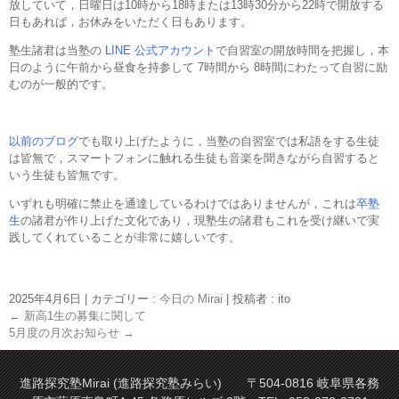
放していて，日曜日は10時から18時または13時30分から22時で開放する
日もあれば，お休みをいただく日もあります。
塾生諸君は当塾の
LINE 公式アカウント
で自習室の開放時間を把握し，本
日のように午前から昼食を持参して 7時間から 8時間にわたって自習に励
むのが一般的です。
以前のブログ
でも取り上げたように，当塾の自習室では私語をする生徒
は皆無で，スマートフォンに触れる生徒も音楽を聞きながら自習すると
いう生徒も皆無です。
いずれも明確に禁止を通達しているわけではありませんが，これは
卒塾
生
の諸君が作り上げた文化であり，現塾生の諸君もこれを受け継いで実
践してくれていることが非常に嬉しいです。
2025年4月6日
|
カテゴリー :
今日の Mirai
|
投稿者 : ito
←
新高1生の募集に関して
5月度の月次お知らせ
→
進路探究塾Mirai (進路探究塾みらい) 〒504-0816 岐阜県各務