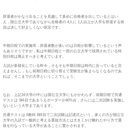
辞退者がかなり出ることを見越して多めに合格者を出しているとはい
え，国公立大学でありながら合格者の 4人に 1人以上が入学を辞退する状
況は決して好ましくない状況です。
中期日程での実施等，辞退者数が多いのは日程が影響しているという声
もありそうですが，私は中期日程と一部の公立大学で採用されている特
別日程は廃止すべきと考えています。
入試が多様化している昨今，そもそも中期日程は時代に合っていると言
えませんし，もし前期日程に切り替えて受験生が集まらなくなるのであ
れば，そこまでの大学ということでしょう。
なお，上記16大学の中には国公立大学にもかかわらず，前期日程で共通
テストは 3科目であるうえボーダーが40%台，さらには二次試験を実施し
ないという大学まであります。
共通テストは 6教科 8科目で二次試験は記述式という，多くの方が国公立
大学の入試で一般的と考える選抜方法とは大きくかけ離れたやり方で選
抜を行なっている大学があることに驚かされます。