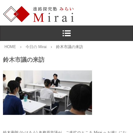
HOME
›
今日の Mirai
›
鈴木市議の来訪
鈴木市議の来訪
鈴木豪朗 (たけろう) 各務原市議が，ご多忙のところ Mirai へお越しにな