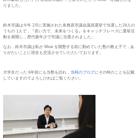
りました。
鈴木市議は今年 2月に実施された各務原市議会議員選挙で当選した24人の
うちの 1人で，『若い力で、未来をつくる』をキャッチフレーズに選挙活
動を展開し，歴代最年少で市議に当選されました。
なお，鈴木市議は私が Mirai を開塾する前に勤めていた塾の教え子で，あ
りがたいことに現在も交流させていただいております。
大学生だった 6年前にも当塾を訪れ，
当時のブログ
にその時のことを記載
していますのでよろしければご覧ください。