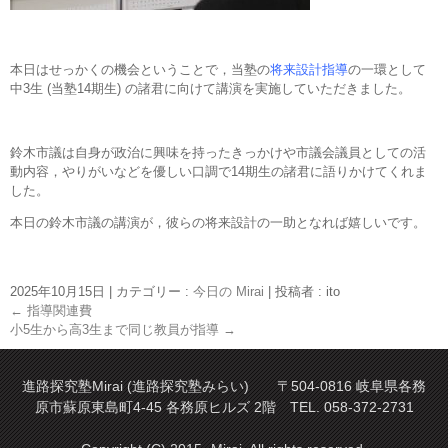
本日はせっかくの機会ということで，当塾の
将来設計指導
の一環として
中3生 (当塾14期生) の諸君に向けて講演を実施していただきました。
鈴木市議は自身が政治に興味を持ったきっかけや市議会議員としての活
動内容，やりがいなどを優しい口調で14期生の諸君に語りかけてくれま
した。
本日の鈴木市議の講演が，彼らの将来設計の一助となれば嬉しいです。
2025年10月15日
|
カテゴリー :
今日の Mirai
|
投稿者 : ito
←
指導関連費
小5生から高3生まで同じ教員が指導
→
進路探究塾Mirai (進路探究塾みらい) 〒504-0816 岐阜県各務
原市蘇原東島町4-45 各務原ヒルズ 2階 TEL. 058-372-2731