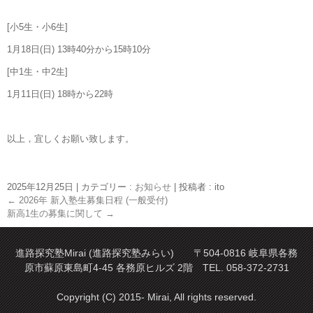
[小5生・小6生]
1月18日(日) 13時40分から15時10分
[中1生・中2生]
1月11日(日) 18時から22時
以上，宜しくお願い致します。
2025年12月25日
|
カテゴリー :
お知らせ
|
投稿者 : ito
←
2026年 新入塾生募集日程 (一般受付)
新高1生の募集に関して
→
進路探究塾Mirai (進路探究塾みらい) 〒504-0816 岐阜県各務
原市蘇原東島町4-45 各務原ヒルズ 2階 TEL. 058-372-2731
Copyright (C) 2015- Mirai, All rights reserved.