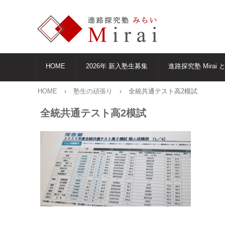
HOME
2026年 新入塾生募集
進路探究塾 Mirai 
HOME
›
塾生の頑張り
›
全統共通テスト高2模試
全統共通テスト高2模試