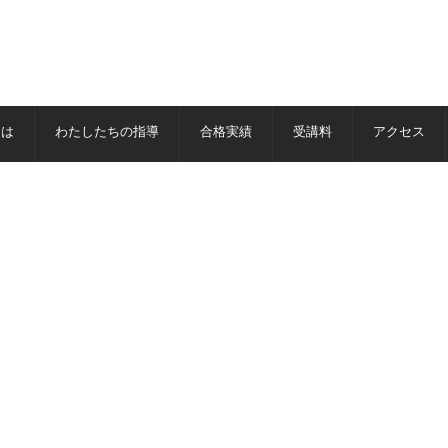
とは
わたしたちの指導
合格実績
受講料
アクセス