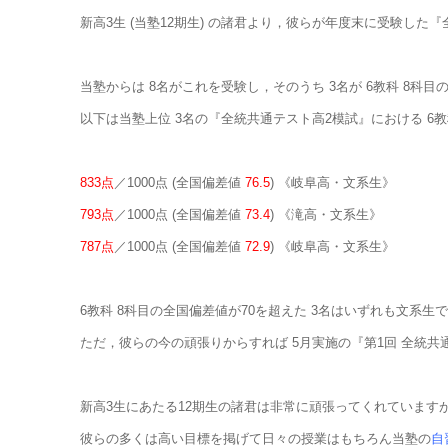
新高3生 (当塾12期生) の諸君より，彼らが年度末に受験し
当塾からは 8名がこれを受験し，そのうち 3名が 6教科 8科
以下は当塾上位 3名の『全統共通テスト高2模試』における 6
833点
／1000点 (全国偏差値
76.5
) 《岐阜高・文系生》
793点
／1000点 (全国偏差値
73.4
) 《滝高・文系生》
787点
／1000点 (全国偏差値
72.9
) 《岐阜高・文系生》
6教科 8科目の全国偏差値が70を超えた 3名はいずれも文系生
ただ，彼らの今の頑張りからすれば 5月実施の『第1回 全統共
新高3生にあたる12期生の諸君は非常に頑張ってくれています
彼らの多くは高い目標を掲げて日々の授業はもちろん当塾の
自