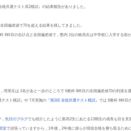
た『全統共通テスト高2模試』の結果報告がありました。
目の全国偏差値で70を超える結果を残してきました。
教科 8科目の合計点と全国偏差値で，塾内 1位の岐高生は中学校に入学する
で，理系生は 2名があと一歩のところで 6教科 8科目の全国偏差値70の到達
通テスト模試』や 7月実施の
『第2回 全統共通テスト模試』
では 6教科 8科
が，
先日のブログ
でも紹介したように新高2生にあたる13期生の成長も目を見
習室
で頑張っていますから，1年後，2年後に彼らが現役合格を勝ち取るため