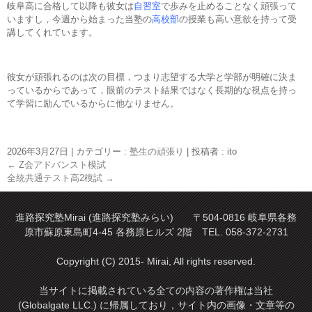
岐阜高に合格して以降も彼女は
自習室
で歩みを止めることなく頑張って
いますし，今週から始まった当塾の
高校部
の授業も高い意欲を持って受
講してくれています。
彼女が頑張れるのは次の目標，つまり志望する大学と学部が明確に決ま
っているからであって，眼前のテスト結果ではなく長期的な視点を持っ
て学習に励んでいるからに他なりません。
2026年3月27日
|
カテゴリー :
塾生の頑張り
|
投稿者 : ito
←
Z会アドバンスト模試
全統共通テスト高2模試
→
進路探究塾Mirai (進路探究塾みらい) 〒504-0816 岐阜県各務
原市蘇原東島町4-45 各務原ヒルズ 2階 TEL. 058-372-2731
Copyright (C) 2015- Mirai, All rights reserved.
当サイトに掲載されている全ての内容の著作権は当社
(Globalgate LLC.) に帰属しており，サイト内の画像・文章等の