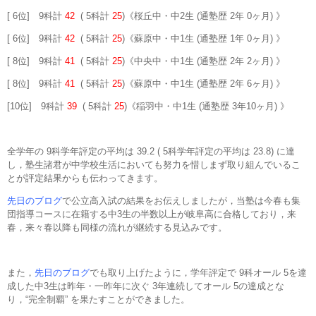
[ 6位] 9科計
42
( 5科計
25
)《桜丘中・中2生 (通塾歴 2年 0ヶ月) 》
[ 6位] 9科計
42
( 5科計
25
)《蘇原中・中1生 (通塾歴 1年 0ヶ月) 》
[ 8位] 9科計
41
( 5科計
25
)《中央中・中1生 (通塾歴 2年 2ヶ月) 》
[ 8位] 9科計
41
( 5科計
25
)《蘇原中・中1生 (通塾歴 2年 6ヶ月) 》
[10位] 9科計
39
( 5科計
25
)《稲羽中・中1生 (通塾歴 3年10ヶ月) 》
全学年の 9科学年評定の平均は 39.2 ( 5科学年評定の平均は 23.8) に達
し，塾生諸君が中学校生活においても努力を惜しまず取り組んでいるこ
とが評定結果からも伝わってきます。
先日のブログ
で公立高入試の結果をお伝えしましたが，当塾は今春も集
団指導コースに在籍する中3生の半数以上が岐阜高に合格しており，来
春，来々春以降も同様の流れが継続する見込みです。
また，
先日のブログ
でも取り上げたように，学年評定で 9科オール 5を達
成した中3生は昨年・一昨年に次ぐ 3年連続してオール 5の達成とな
り，“完全制覇” を果たすことができました。