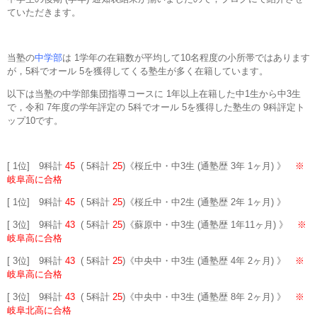
ていただきます。
当塾の
中学部
は 1学年の在籍数が平均して10名程度の小所帯ではあります
が，5科でオール 5を獲得してくる塾生が多く在籍しています。
以下は当塾の中学部集団指導コースに 1年以上在籍した中1生から中3生
で，令和 7年度の学年評定の 5科でオール 5を獲得した塾生の 9科評定ト
ップ10です。
[ 1位] 9科計
45
( 5科計
25
)《桜丘中・中3生 (通塾歴 3年 1ヶ月) 》
※
岐阜高に合格
[ 1位] 9科計
45
( 5科計
25
)《桜丘中・中2生 (通塾歴 2年 1ヶ月) 》
[ 3位] 9科計
43
( 5科計
25
)《蘇原中・中3生 (通塾歴 1年11ヶ月) 》
※
岐阜高に合格
[ 3位] 9科計
43
( 5科計
25
)《中央中・中3生 (通塾歴 4年 2ヶ月) 》
※
岐阜高に合格
[ 3位] 9科計
43
( 5科計
25
)《中央中・中3生 (通塾歴 8年 2ヶ月) 》
※
岐阜北高に合格