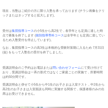
現在，当塾はご紹介の方に限り入塾を承っております (チラシ画像をクリ
ックまたはタップすると拡大します)。
受付は
集団指導コース
の小5生から高2生で，各学年とも定員に達した時
点で募集を終了します (
個別指導専科コース
は全学年とも定員に達してい
るため入塾受付を停止しています)。
なお，集団指導コースの高3生は本格的な受験対策期に入るため 7月31日
(金) をもって入塾生の受付を終了しました。
受講説明会のご予約はお電話または
問い合わせフォーム
にて受け付けて
おり，受講説明会は一斉の形式ではなくご家庭ごとの実施で，所要時間
は約50分間です。
受講説明会と併せて小5生から中1生のお子さまは入室テスト，中2生から
高2生のお子さまは入室面談も同時に実施する関係で，保護者様のみの出
席はお受けできません。