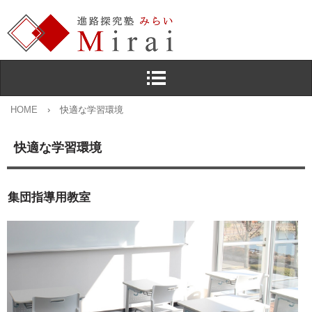
HOME
›
快適な学習環境
快適な学習環境
集団指導用教室