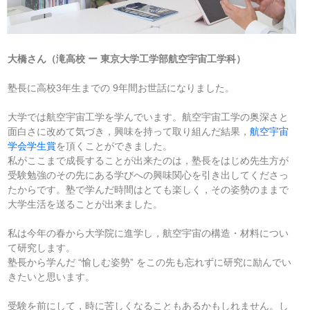
大橋さん（滝高校 ー 東京大学工学部航空宇宙工学科）
塾長に高校3年生までの 9年間お世話になりました。
大学では航空宇宙工学を学んでいます。航空宇宙工学の奥深さと
面白さに改めて気づき，興味を持って取り組んだ結果，
航空宇宙
学会学生賞
を頂くことができました。
私がここまで成長することが出来たのは，塾長をはじめ先生方が
受験勉強のその先にある学びへの興味関心を引き出してくださっ
たからです。塾で学んだ時間はとても楽しく，その姿勢のままで
大学生活を送ることが出来ました。
私は今年の春から大学院に進学し，航空宇宙の構造・材料につい
て研究します。
塾長から学んだ “愉しむ姿勢” をこの先も忘れずに研究に励んでい
きたいと思います。
受験を前にして，時に苦しくなることもあるかもしれません。し