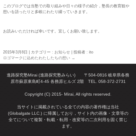
このブログでは当塾での取り組みや日々の様子の紹介，塾長の教育観や
想いを語ったりと多岐にわたり綴っていきます。
お読みいただければ幸いです。宜しくお願い致します。
2015年3月8日
|
カテゴリー :
お知らせ
|
投稿者 : ito
ロゴマークに込めたわたしたちの想い
→
進路探究塾Mirai (進路探究塾みらい) 〒504-0816 岐阜県各務
原市蘇原東島町4-45 各務原ヒルズ 2階 TEL. 058-372-2731
Copyright (C) 2015- Mirai, All rights reserved.
当サイトに掲載されている全ての内容の著作権は当社
(Globalgate LLC.) に帰属しており，サイト内の画像・文章等の
全てについて複製・転載・転用・改変等の二次利用を固く禁じ
ます。