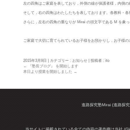
左の四角はご家庭を表しており，外側の線が保護者様，内側の
そして，右の四角はわたしたちを表しております。各教科・各教
さらに，左右の四角の重なりが Mirai の頭文字である M を象
ご家庭で大切に育てられているお子様をお預かりし，お子様の未
2015年3月9日
|
カテゴリー :
お知らせ
|
投稿者 : ito
←
『塾長ブログ』 を開始します
本日より授業を開始しました
→
進路探究塾Mirai (進路探究
当サイトに掲載されている全ての内容の著作権は当社 (Glo