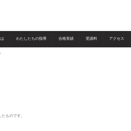
とは
わたしたちの指導
合格実績
受講料
アクセス
い
ンしたものです。