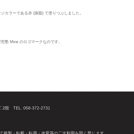
カラーである赤 (臙脂) で塗りつぶしました。
Mirai のロゴマークなのです。
TEL. 058-372-2731
てについて複製・転載・転用・改変等の二次利用を固く禁じます。