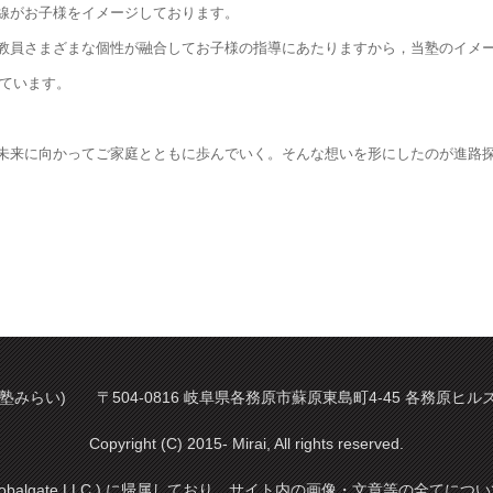
線がお子様をイメージしております。
員さまざまな個性が融合してお子様の指導にあたりますから，当塾のイメージ
っています。
来に向かってご家庭とともに歩んでいく。そんな想いを形にしたのが進路探究塾 
塾みらい) 〒504-0816 岐阜県各務原市蘇原東島町4-45 各務原ヒルズ 2階 
Copyright (C) 2015- Mirai, All rights reserved.
balgate LLC.) に帰属しており，サイト内の画像・文章等の全