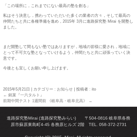
「この場所に，これまでにない最高の塾を創る」
私はそう決意し，携わっていただいた多くの業者の方々，そして最高の
仲間たちと共に各種準備を進め，2015年 3月に進路探究塾 Mirai を開塾し
ました。
まだ開塾して間もない塾ではありますが，地域の皆様に愛され，地域に
とって不可欠な塾となっていけるよう，仲間たちと共に頑張っていく決
意です。
今後とも宜しくお願い申し上げます。
2015年5月21日
|
カテゴリー :
お知らせ
|
投稿者 : ito
←
銘菓『一六タルト』
前期中間テスト 1週間前 《岐阜高・岐阜北高》
→
進路探究塾Mirai (進路探究塾みらい) 〒504-0816 岐阜県各務
原市蘇原東島町4-45 各務原ヒルズ 2階 TEL. 058-372-2731