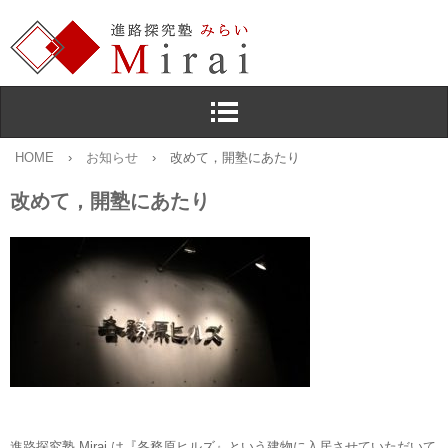
HOME
›
お知らせ
›
改めて，開塾にあたり
改めて，開塾にあたり
進路探究塾 Mirai は『各務原ヒルズ』という建物に入居させていただいて