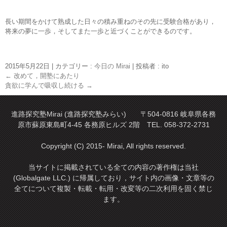
長い期間をかけて熟成した日々の積み重ねのその先に受験合格があり，
将来の夢に一歩，そしてまた一歩と近づくことができるのです。
2015年5月22日
|
カテゴリー :
今日の Mirai
|
投稿者 : ito
←
改めて，開塾にあたり
貪欲に学んで吸収し続ける
→
進路探究塾Mirai (進路探究塾みらい) 〒504-0816 岐阜県各務
原市蘇原東島町4-45 各務原ヒルズ 2階 TEL. 058-372-2731
Copyright (C) 2015- Mirai, All rights reserved.
当サイトに掲載されている全ての内容の著作権は当社
(Globalgate LLC.) に帰属しており，サイト内の画像・文章等の
全てについて複製・転載・転用・改変等の二次利用を固く禁じ
ます。