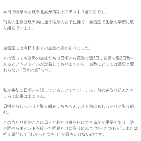
本日で岐阜高と岐阜北高が前期中間テスト 1週間前です。
写真の生徒は岐阜高に通う理系の女子生徒で，自習室で生物の学習に取
り組んでいます。
自習室には今日も多くの生徒の姿がありました。
とは言っても当塾の生徒たちは日頃から授業で週3日，自習で週2日塾へ
来るというスタイルが定着しておりますから，当塾にとっては普段と変
わらない “日常の姿” です。
私が生徒に日頃から話していることですが，テスト前のみ取り組んだと
ころで結果は出ません。
日頃からしっかりと取り組み，もちろんテスト前にもしっかりと取り組
む。
この当たり前のことに日々どれだけ身を粉にできるかが重要であり，過
去問やらポイントを絞った問題だけに取り組んで “やったつもり”，または
軽く質問して “わかったつもり” が最もいけないのです。