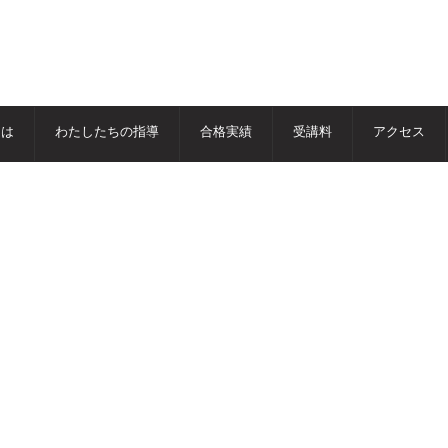
とは
わたしたちの指導
合格実績
受講料
アクセス