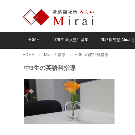
HOME
2026年 新入塾生募集
進路探究塾 Mirai 
HOME
›
Mirai の指導
›
中3生の英語科指導
中3生の英語科指導