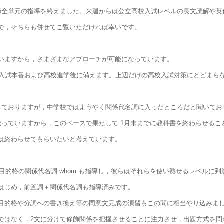
の全単元の指導を終えました。来週からは公立高校入試レベルの長文読解や英
で，そちらも併せてご覧いただければ幸いです。
していますから，さまざまなアプローチが可能になっています。
，入試本番および高校進学後に備えます。上辺だけの高校入試対策にとどまら
しておりますが，中学校ではようやく関係代名詞に入ったところだと聞いてお
もまるっと残っていますから，このペースで果たして 1月末までに教科書を終わらせ
は終わらせてもらいたいと考えています。
，目的格の関係代名詞 whom も指導し，彼らはそれらを使い熟せるレベルに
はじめ，前置詞＋関係代名詞も指導済みです。
目的格や分詞への書き換え等の同意文完成の演習もこの間に相当やり込みま
はなく，2文に分けて修飾関係を把握させることに注力させ，出題方式を問わず