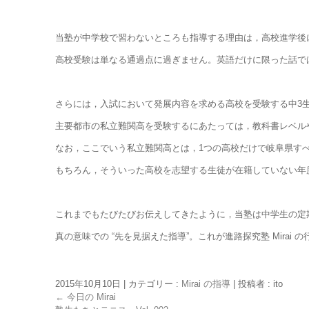
当塾が中学校で習わないところも指導する理由は，高校進学後
高校受験は単なる通過点に過ぎません。英語だけに限った話で
さらには，入試において発展内容を求める高校を受験する中3
主要都市の私立難関高を受験するにあたっては，教科書レベル
なお，ここでいう私立難関高とは，1つの高校だけで岐阜県すべて
もちろん，そういった高校を志望する生徒が在籍していない年
これまでもたびたびお伝えしてきたように，当塾は中学生の定
真の意味での “先を見据えた指導”。これが進路探究塾 Mirai 
2015年10月10日
|
カテゴリー :
Mirai の指導
|
投稿者 : ito
←
今日の Mirai