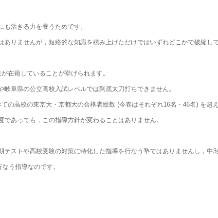
にも活きる力を養うためです。
はありませんが，短絡的な知識を積み上げただけではいずれどこかで破綻し
生が在籍していることが挙げられます。
や岐阜県の公立高校入試レベルでは到底太刀打ちできません。
の高校の東京大・京都大の合格者総数 (今春はそれぞれ16名・46名) を
度であっても，この指導方針が変わることはありません。
期テストや高校受験の対策に特化した指導を行なう塾ではありませんし，中3
の行なう指導なのです。