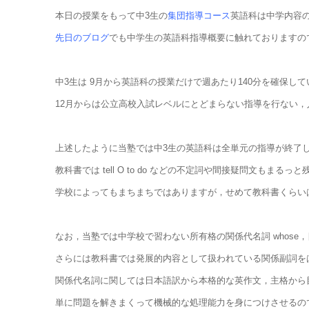
本日の授業をもって中3生の
集団指導コース
英語科は中学内容
先日のブログ
でも中学生の英語科指導概要に触れておりますの
中3生は 9月から英語科の授業だけで週あたり140分を確保
12月からは公立高校入試レベルにとどまらない指導を行ない
上述したように当塾では中3生の英語科は全単元の指導が終了
教科書では tell O to do などの不定詞や間接疑問文
学校によってもまちまちではありますが，せめて教科書くらい
なお，当塾では中学校で習わない所有格の関係代名詞 whose
さらには教科書では発展的内容として扱われている関係副詞を
関係代名詞に関しては日本語訳から本格的な英作文，主格から
単に問題を解きまくって機械的な処理能力を身につけさせるので