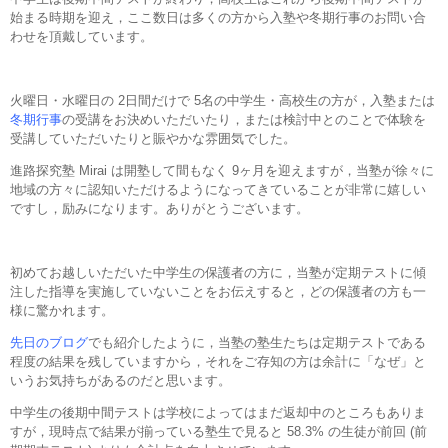
始まる時期を迎え，ここ数日は多くの方から入塾や冬期行事のお問い合
わせを頂戴しています。
火曜日・水曜日の 2日間だけで 5名の中学生・高校生の方が，入塾または
冬期行事
の受講をお決めいただいたり，または検討中とのことで体験を
受講していただいたりと賑やかな雰囲気でした。
進路探究塾 Mirai は開塾して間もなく 9ヶ月を迎えますが，当塾が徐々に
地域の方々に認知いただけるようになってきていることが非常に嬉しい
ですし，励みになります。ありがとうございます。
初めてお越しいただいた中学生の保護者の方に，当塾が定期テストに傾
注した指導を実施していないことをお伝えすると，どの保護者の方も一
様に驚かれます。
先日のブログ
でも紹介したように，当塾の塾生たちは定期テストである
程度の結果を残していますから，それをご存知の方は余計に「なぜ」と
いうお気持ちがあるのだと思います。
中学生の後期中間テストは学校によってはまだ返却中のところもありま
すが，現時点で結果が揃っている塾生で見ると 58.3% の生徒が前回 (前