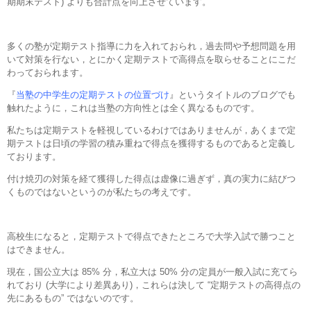
期期末テスト) よりも合計点を向上させています。
多くの塾が定期テスト指導に力を入れておられ，過去問や予想問題を用
いて対策を行ない，とにかく定期テストで高得点を取らせることにこだ
わっておられます。
『
当塾の中学生の定期テストの位置づけ
』というタイトルのブログでも
触れたように，これは当塾の方向性とは全く異なるものです。
私たちは定期テストを軽視しているわけではありませんが，あくまで定
期テストは日頃の学習の積み重ねで得点を獲得するものであると定義し
ております。
付け焼刃の対策を経て獲得した得点は虚像に過ぎず，真の実力に結びつ
くものではないというのが私たちの考えです。
高校生になると，定期テストで得点できたところで大学入試で勝つこと
はできません。
現在，国公立大は 85% 分，私立大は 50% 分の定員が一般入試に充てら
れており (大学により差異あり)，これらは決して “定期テストの高得点の
先にあるもの” ではないのです。