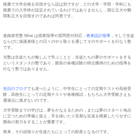
推薦で大学合格を目指すなら話は別ですが，どの大学・学部・学科にも
推薦での入学枠が設定されているわけではありませんし，国公立大や難
関私立大を目指すのであれば尚更です。
進路探究塾 Mirai は授業指導や質問受付対応，
将来設計指導
，そして生徒
ならびに保護者様との日々のやり取りを通じてそのサポートを行なう塾
です。
当塾は生徒たちが愉しんで学ぶことと，生徒たちの夢のサポートをする
というスタンスの塾であり，眼前の各種試験の得点獲得のための指導を
行なう塾ではありません。
先日のブログ
でも述べたように，中学生にとっての定期テストや高校受
験，高校生にとっての定期テストや各種模試，もちろん大学受験さえも
通過点に過ぎないのです。
大学受験までの学びは，夢をかなえるための，または夢のスタート地点
に立つための準備と捉え，手を抜いたり安易な近道を模索したりせずに
懸命の努力をすることが重要です。
将来，その頑張りが生徒たちにとっての財産となるのです。