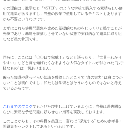
その理由は，数学だと『4STEP』のような学校で購入する素晴らしい傍
用問題集がありますし，当塾の授業で使用しているテキストもあります
から不要というわけです。
まずはこれら傍用問題集を含めた基礎的なものをじっくりと熟すことが
先決であり，基礎を腹落ちさせていない状態で実戦的な問題集に取り組
むなど愚の骨頂です。
同時に，ここには『〇〇日で完成！』などと謳ったり，『世界一わかり
やすい』などと首を傾げたくなるような大仰なタイトルが付された “お手
軽なもの” は一切ありません。
偏った知識や薄っぺらい知識を獲得したところで “真の実力” は身につか
ないことは明白ですし，私たちは学習とはそういうものではないと考え
ているからです。
これまでのブログ
でもたびたび申し上げているように，当塾は過去問な
らびに安易な予想問題に頼らせない指導を実践しております。
このことからも，その科目を愚直に，言わば “探究する” ための参考書・
問題集をセレクトしてあるというわけです。